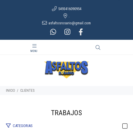
5493416090954
.
asfaltosrosario@gmail.com
INICIO
CLIENTES
CATEGORIAS